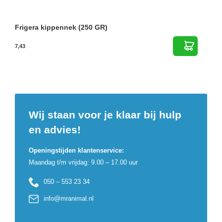
Frigera kippennek (250 GR)
7,43
Wij staan voor je klaar bij hulp
en advies!
Openingstijden klantenservice:
Maandag t/m vrijdag: 9.00 – 17.00 uur
050 – 553 23 34
info@mranimal.nl