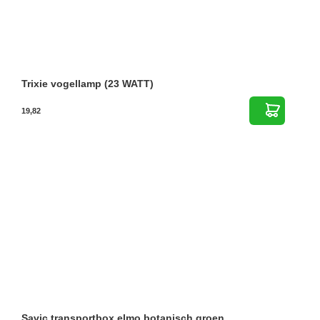
Trixie vogellamp (23 WATT)
19,82
Savic transportbox elmo botanisch groen