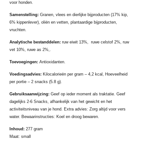
voor honden.
Samenstelling:
Granen, vlees en dierlijke bijproducten (17% kip,
6% kippenlever), oliën en vetten, plantaardige bijproducten,
vruchten.
Analytische bestanddelen:
ruw eiwit 13%, ruwe celstof 2%, ruw
vet 10%, ruwe as 2%,.
Toevoegingen:
Antioxidanten.
Voedingsadvies:
Kilocalorieën per gram – 4,2 kcal, Hoeveelheid
per portie – 2 snacks (5.8 g).
Gebruiksaanwijzing:
Geef op ieder moment als traktatie. Geef
dagelijks 2-6 Snacks, afhankelijk van het gewicht en het
activiteitsniveau van je hond. Extra advies: Zorg altijd voor vers
water. Bewaarinstructies: Koel en droog bewaren.
Inhoud:
277 gram
Maat: small