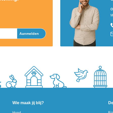
O
M
Aanmelden
Wie maak jij blij?
De
Kr
Hond