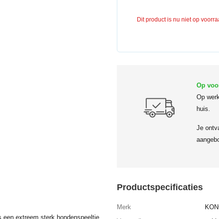
Dit product is nu niet op voorr
Op voo
Op werk
huis.
Je ontv
aangebo
Productspecificaties
Merk
KON
een extreem sterk hondenspeeltje