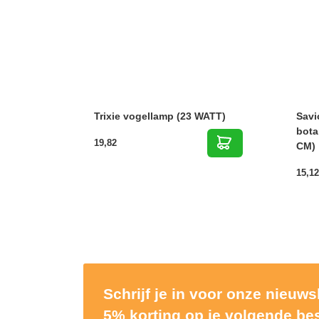
Trixie vogellamp (23 WATT)
Savi
bota
19,82
CM)
15,12
Schrijf je in voor onze nieuw
5% korting op je volgende bes