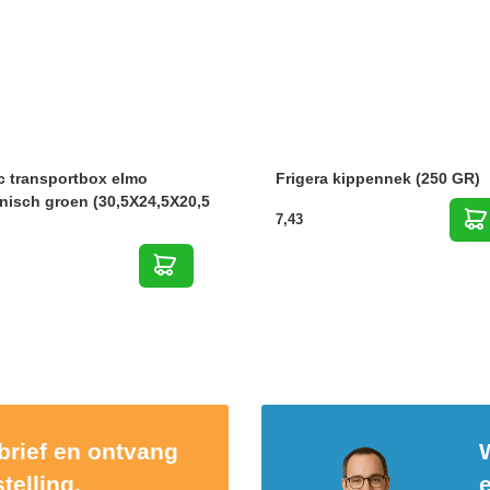
c transportbox elmo
Frigera kippennek (250 GR)
nisch groen (30,5X24,5X20,5
7,43
sbrief en ontvang
W
telling.