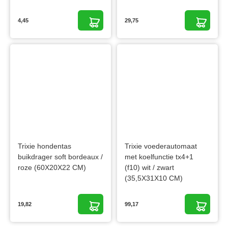
4,45
29,75
Trixie hondentas
Trixie voederautomaat
buikdrager soft bordeaux /
met koelfunctie tx4+1
roze (60X20X22 CM)
(f10) wit / zwart
(35,5X31X10 CM)
19,82
99,17