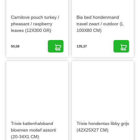
Carnilove pouch turkey /
Bia bed hondenmand
pheasant / raspberry
travel zwart / outdoor (L
leaves (12X300 GR)
100X80 CM)
50,58
135,37
Trixie kattenhalsband
Trixie hondentas libby grijs
bloemen motief assorti
(42X25X27 CM)
(20-34X1 CM)