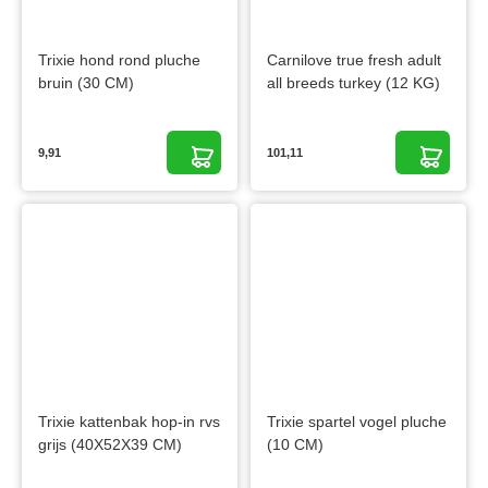
Trixie hond rond pluche
Carnilove true fresh adult
bruin (30 CM)
all breeds turkey (12 KG)
9,91
101,11
Trixie kattenbak hop-in rvs
Trixie spartel vogel pluche
grijs (40X52X39 CM)
(10 CM)