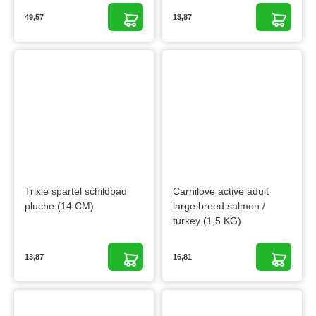
49,57
13,87
Trixie spartel schildpad
Carnilove active adult
pluche (14 CM)
large breed salmon /
turkey (1,5 KG)
13,87
16,81