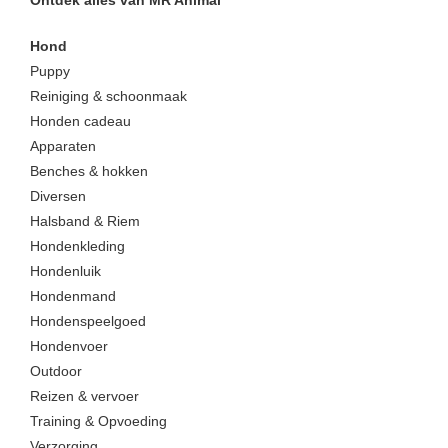
Ontdek alles van MR Animal
Hond
Puppy
Reiniging & schoonmaak
Honden cadeau
Apparaten
Benches & hokken
Diversen
Halsband & Riem
Hondenkleding
Hondenluik
Hondenmand
Hondenspeelgoed
Hondenvoer
Outdoor
Reizen & vervoer
Training & Opvoeding
Verzorging