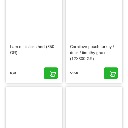
I am ministicks hert (350
Carnilove pouch turkey /
GR)
duck / timothy grass
(12X300 GR)
6,70
50,58