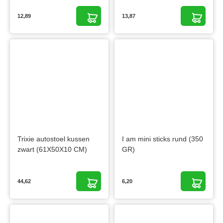
12,89
13,87
Trixie autostoel kussen
I am mini sticks rund (350
zwart (61X50X10 CM)
GR)
44,62
6,20