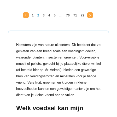
1
2
3
4
5
…
70
71
72
←
→
Hamsters zijn van nature alleseters. Dit betekent dat ze
genieten van een breed scala aan voedingsmiddelen,
waaronder planten, insecten en groenten. Voorverpakte
muesli of pellets, gekocht bij je plaatselijke dierenwinkel
(of besteld hier op Mr. Animal), bieden een geweldige
bron van voedingsstoffen en mineralen voor je harige
vriend. Vers fruit, groenten en kruiden in kleine
hoeveelheden kunnen een geweldige manier zijn om het
dieet van je kleine vriend aan te vullen.
Welk voedsel kan mijn