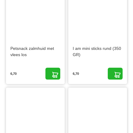
Petsnack zalmhuid met
I am mini sticks rund (350
vlees los
GR)
6,70
6,70