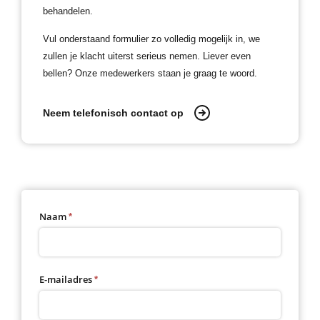
behandelen.
Vul onderstaand formulier zo volledig mogelijk in, we
zullen je klacht uiterst serieus nemen. Liever even
bellen? Onze medewerkers staan je graag te woord.
Neem telefonisch contact op
Contactformulier
Naam
*
E-mailadres
*