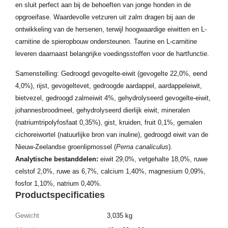
en sluit perfect aan bij de behoeften van jonge honden in de
opgroeifase. Waardevolle vetzuren uit zalm dragen bij aan de
ontwikkeling van de hersenen, terwijl hoogwaardige eiwitten en L-
carnitine de spieropbouw ondersteunen. Taurine en L-carnitine
leveren daarnaast belangrijke voedingsstoffen voor de hartfunctie.
Samenstelling: Gedroogd gevogelte-eiwit (gevogelte 22,0%, eend
4,0%), rijst, gevogeltevet, gedroogde aardappel, aardappeleiwit,
bietvezel, gedroogd zalmeiwit 4%, gehydrolyseerd gevogelte-eiwit,
johannesbroodmeel, gehydrolyseerd dierlijk eiwit, mineralen
(natriumtripolyfosfaat 0,35%), gist, kruiden, fruit 0,1%, gemalen
cichoreiwortel (natuurlijke bron van inuline), gedroogd eiwit van de
Nieuw-Zeelandse groenlipmossel (
Perna canaliculus
).
Analytische bestanddelen:
eiwit 29,0%, vetgehalte 18,0%, ruwe
celstof 2,0%, ruwe as 6,7%, calcium 1,40%, magnesium 0,09%,
fosfor 1,10%, natrium 0,40%.
Productspecificaties
Gewicht
3,035 kg