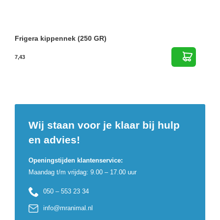
Frigera kippennek (250 GR)
7,43
Wij staan voor je klaar bij hulp
en advies!
Openingstijden klantenservice:
Maandag t/m vrijdag: 9.00 – 17.00 uur
050 – 553 23 34
info@mranimal.nl