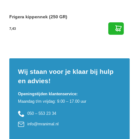
Frigera kippennek (250 GR)
7,43
Wij staan voor je klaar bij hulp
en advies!
Openingstijden klantenservice:
Maandag t/m vrijdag: 9.00 – 17.00 uur
050 – 553 23 34
info@mranimal.nl