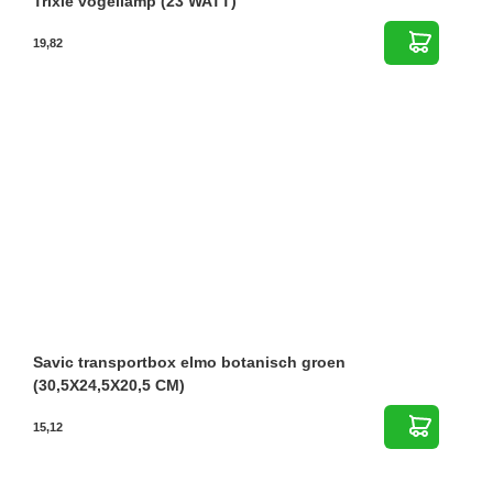
Trixie vogellamp (23 WATT)
19,82
Savic transportbox elmo botanisch groen
(30,5X24,5X20,5 CM)
15,12