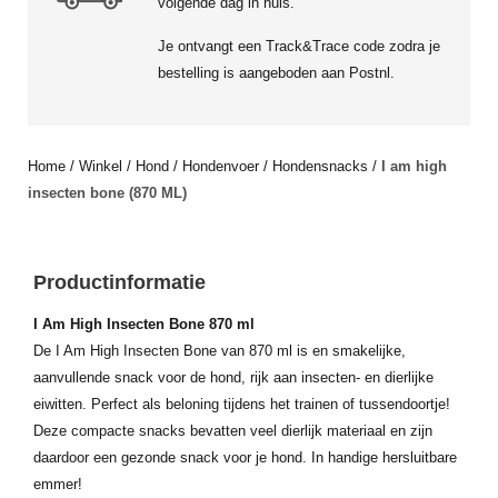
volgende dag in huis.
Je ontvangt een Track&Trace code zodra je
bestelling is aangeboden aan Postnl.
Home
/
Winkel
/
Hond
/
Hondenvoer
/
Hondensnacks
/
I am high
insecten bone (870 ML)
Productinformatie
I Am High Insecten Bone 870 ml
De I Am High Insecten Bone van 870 ml is en smakelijke,
aanvullende snack voor de hond, rijk aan insecten- en dierlijke
eiwitten. Perfect als beloning tijdens het trainen of tussendoortje!
Deze compacte snacks bevatten veel dierlijk materiaal en zijn
daardoor een gezonde snack voor je hond. In handige hersluitbare
emmer!