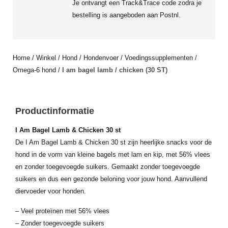
Je ontvangt een Track&Trace code zodra je
bestelling is aangeboden aan Postnl.
Home
/
Winkel
/
Hond
/
Hondenvoer
/
Voedingssupplementen
/
Omega-6 hond
/
I am bagel lamb / chicken (30 ST)
Productinformatie
I Am Bagel Lamb & Chicken 30 st
De
I Am Bagel Lamb & Chicken 30 st zijn heerlijke snacks voor de
hond in de vorm van kleine bagels met lam en kip, met 56% vlees
en zonder toegevoegde suikers. Gemaakt zonder toegevoegde
suikers en dus een gezonde beloning voor jouw hond. Aanvullend
diervoeder voor honden.
– Veel proteïnen met 56% vlees
– Zonder toegevoegde suikers