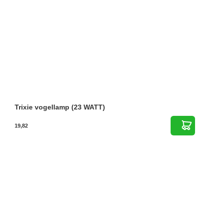
Trixie vogellamp (23 WATT)
19,82