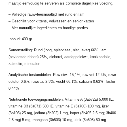
maaltijd eenvoudig te serveren als complete dagelijkse voeding.
– Volledige rauwvleesmaaltijd met rund en lam
– Geschikt voor kittens, volwassen en senior katten
– Met natuurlijke ingrediënten en handige porties
Inhoud: 400 gr
Samenstelling: Rund (long, spiervlees, nier, lever) 66%, lam
(bevleesde ribben) 25%, cichorei, aardappeleiwit, koolzaadolie,
zalmolie, mineralen
Analytische bestanddelen: Ruw eiwit 15,1%, ruw vet 12,4%, ruwe
celstof 0,6%, ruwe as 2,9%, vocht 66,1%, calcium 0,63%, fosfor
0,44%
Nutritionele toevoegingsmiddelen: Vitamine A (3a672a) 5.000 IE,
vitamine D3 (3a671) 500 IE, vitamine E (3a700) 100 mg, ijzer
(3b103) 25 mg, jodium (3b202) 1 mg, koper (3b405 2,5 mg; 3b406
2,5 mg) 5 mg, mangaan (3b503) 10 mg, zink (3b605) 50 mg