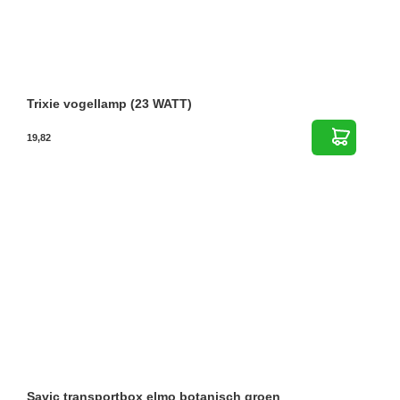
Trixie vogellamp (23 WATT)
19,82
Savic transportbox elmo botanisch groen