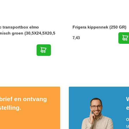
c transportbox elmo
Frigera kippennek (250 GR)
nisch groen (30,5X24,5X20,5
7,43
sbrief en ontvang
W
telling.
O
M