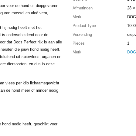
er voor de hond uit diepgevroren
Afmetingen
28 ×
ng van mossel en aloë vera,
Merk
DOG
Product Type
100
t hij nodig heeft met het
Verzending
diepv
t is onderscheidend door de
or dat Dogs Perfect rijk is aan alle
Pieces
1
neralen die jouw hond nodig heeft,
Merk
DOG
tsluitend uit spiervlees, organen en
ere diersoorten, en dus is deze
m vlees per kilo lichaamsgewicht
e kan de hond meer of minder nodig
e hond nodig heeft, geschikt voor