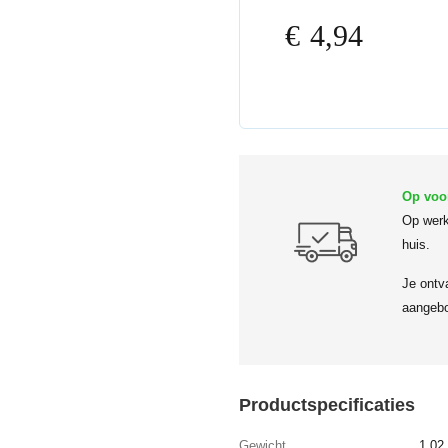
€
4,94
Op voo
Op werk
huis.
Je ontv
aangebo
Productspecificaties
Gewicht
1,02