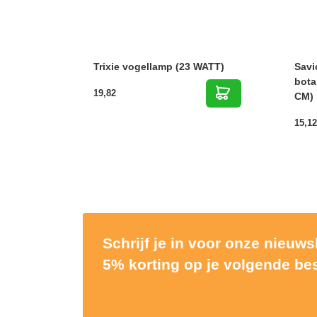
Trixie vogellamp (23 WATT)
Savi
bota
19,82
CM)
15,12
Schrijf je in voor onze nieuw
5% korting op je volgende bes