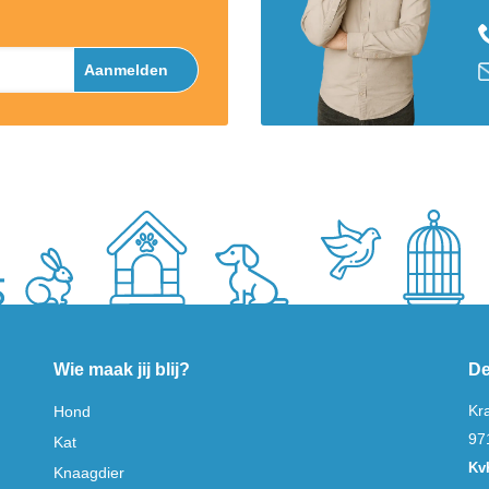
Aanmelden
Wie maak jij blij?
De
Kr
Hond
97
Kat
Kv
Knaagdier