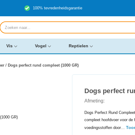
100% tevredenheidsgarantie
Producten
zoeken
Vis
Vogel
Reptielen
oer
/
Dogs perfect rund compleet (1000 GR)
Dogs perfect ru
Afmeting:
Dogs Perfect Rund Compleet
compleet hoofdvoer voor de h
Too
voedingsstoffen door…