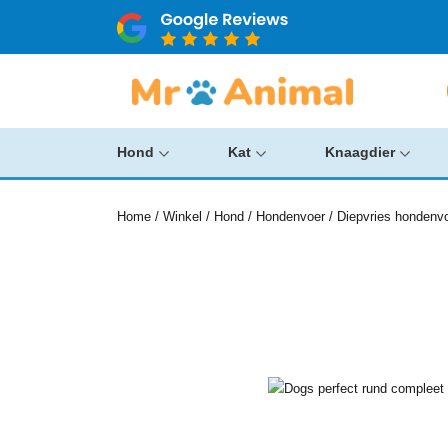
Hond
Kat
Knaagdier
Home
/
Winkel
/
Hond
/
Hondenvoer
/
Diepvries hondenv