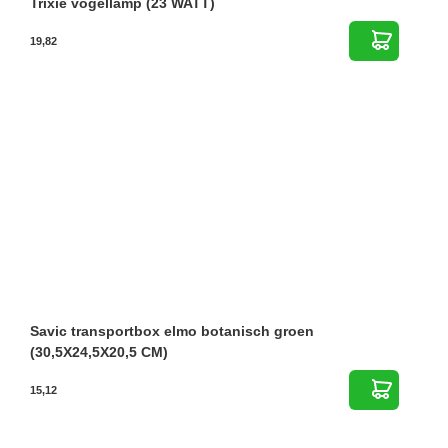
Trixie vogellamp (23 WATT)
19,82
Savic transportbox elmo botanisch groen
(30,5X24,5X20,5 CM)
15,12