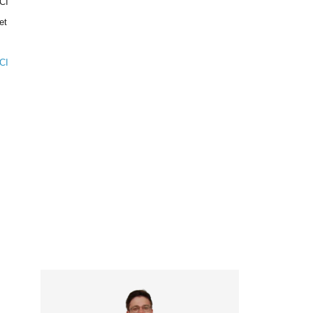
CI
et
CI