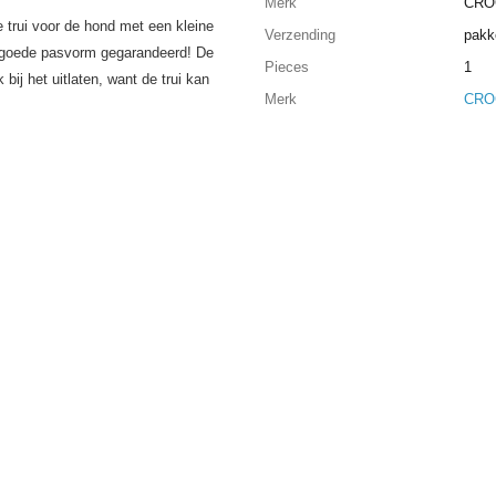
Merk
CRO
 trui voor de hond met een kleine
Verzending
pakk
n goede pasvorm gegarandeerd! De
Pieces
1
 bij het uitlaten, want de trui kan
Merk
CRO