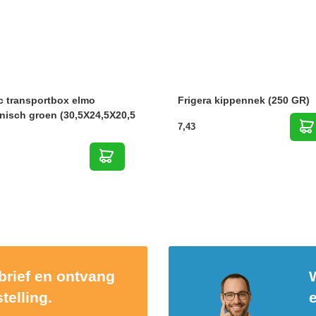
c transportbox elmo
Frigera kippennek (250 GR)
nisch groen (30,5X24,5X20,5
7,43
sbrief en ontvang
W
telling.