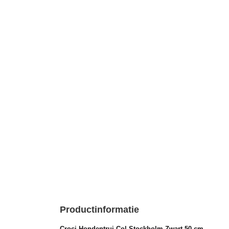
Productinformatie
Croci Hondentrui Col Stockholm Zwart 50 cm