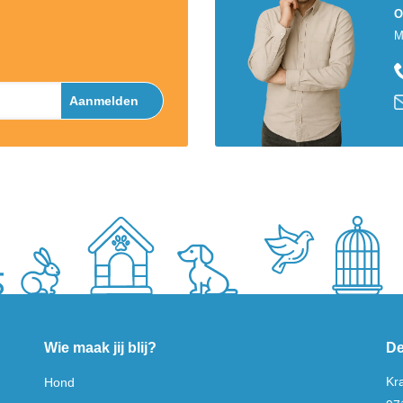
O
M
Aanmelden
Wie maak jij blij?
De
Kr
Hond