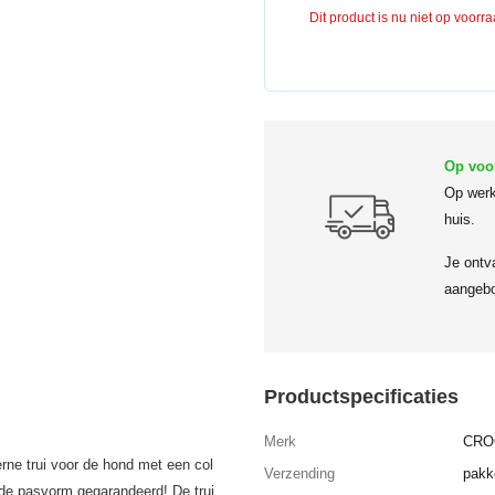
Dit product is nu niet op voorr
Op voo
Op werk
huis.
Je ontv
aangebo
Productspecificaties
Merk
CRO
rne trui voor de hond met een col
Verzending
pakk
ede pasvorm gegarandeerd! De trui