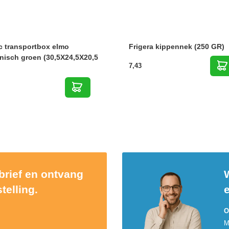
c transportbox elmo
Frigera kippennek (250 GR)
nisch groen (30,5X24,5X20,5
7,43
sbrief en ontvang
W
telling.
O
M