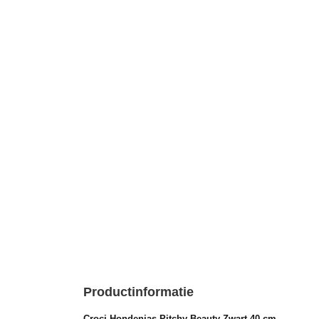
Productinformatie
Croci Hondenjas Pitchy Beauty Zwart 40 cm