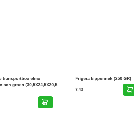
c transportbox elmo
Frigera kippennek (250 GR)
nisch groen (30,5X24,5X20,5
7,43