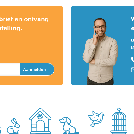
sbrief en ontvang
W
telling.
O
M
Aanmelden