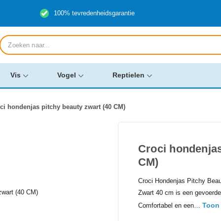
100% tevredenheidsgarantie
Producten
zoeken
Vis
Vogel
Reptielen
ci hondenjas pitchy beauty zwart (40 CM)
Croci hondenjas
CM)
Croci Hondenjas Pitchy Bea
Zwart 40 cm is een gevoerd
Toon
Comfortabel en een…