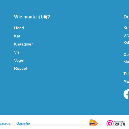
Wie maak jij blij?
De
Kr
Hond
97
Kat
Kv
Knaagdier
Vis
Op
Vogel
Ma
Reptiel
Tel
Mai
ezorgen
Garantie