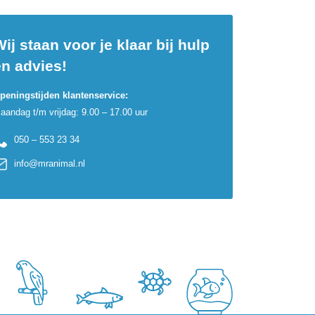
ij staan voor je klaar bij hulp
en advies!
peningstijden klantenservice:
aandag t/m vrijdag: 9.00 – 17.00 uur
050 – 553 23 34
info@mranimal.nl