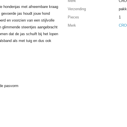
Merk
CRO
de hondenjas met afneembare kraag
Verzending
pakk
e gevoerde jas houdt jouw hond
Pieces
1
oerd en voorzien van een stijlvolle
Merk
CRO
jn glimmende steentjes aangebracht
men dat de jas schuift bij het lopen
alsband als met tuig en dus ook
ede pasvorm