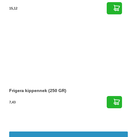
15,12
Frigera kippennek (250 GR)
7,43