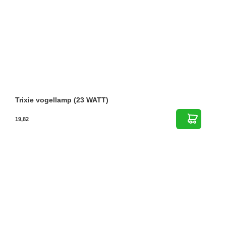
Trixie vogellamp (23 WATT)
19,82