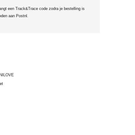
angt een Track&Trace code zodra je bestelling is
den aan Postnl.
NILOVE
et