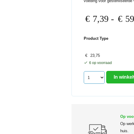
voeding voor gesteriliseerd
€
7,39
-
€
59
Product Type
€
23,75
6 op voorraad
In winke
Op voo
Op werk
huis.