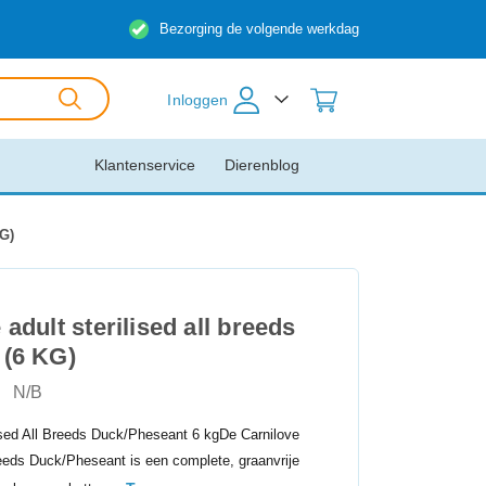
Bezorging de volgende werkdag
Inloggen
Klantenservice
Dierenblog
KG)
 adult sterilised all breeds
 (6 KG)
N/B
lised All Breeds Duck/Pheseant 6 kgDe Carnilove
Breeds Duck/Pheseant is een complete, graanvrije