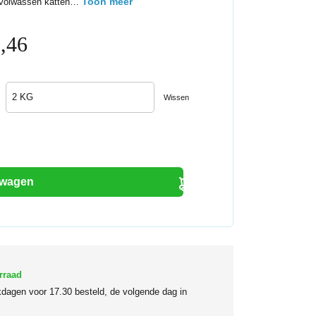
Toon meer
e volwassen katten…
Prijsklasse:
,46
€7,39
tot
€59,46
Wissen
lwagen
rraad
dagen voor 17.30 besteld, de volgende dag in