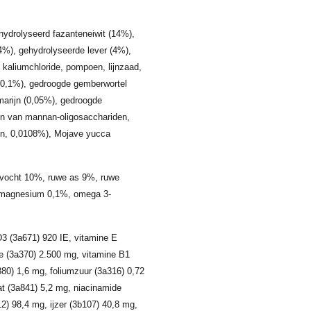
hydrolyseerd fazanteneiwit (14%),
4%), gehydrolyseerde lever (4%),
, kaliumchloride, pompoen, lijnzaad,
 (0,1%), gedroogde gemberwortel
arijn (0,05%), gedroogde
ron van mannan-oligosacchariden,
den, 0,0108%), Mojave yucca
 vocht 10%, ruwe as 9%, ruwe
, magnesium 0,1%, omega 3-
D3 (3a671) 920 IE, vitamine E
ne (3a370) 2.500 mg, vitamine B1
880) 1,6 mg, foliumzuur (3a316) 0,72
t (3a841) 5,2 mg, niacinamide
2) 98,4 mg, ijzer (3b107) 40,8 mg,