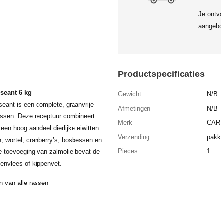
Je ontv
aangebo
Productspecificaties
eseant 6 kg
Gewicht
N/B
seant is een complete, graanvrije
Afmetingen
N/B
rassen. Deze receptuur combineert
Merk
CAR
en hoog aandeel dierlijke eiwitten.
Verzending
pakk
, wortel, cranberry’s, bosbessen en
Pieces
1
de toevoeging van zalmolie bevat de
envlees of kippenvet.
n van alle rassen