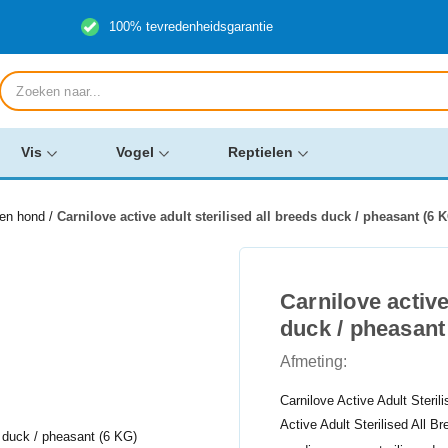
100% tevredenheidsgarantie
Producten
zoeken
Vis
Vogel
Reptielen
ken hond
/
Carnilove active adult sterilised all breeds duck / pheasant (6 
Carnilove active
duck / pheasant
Afmeting:
Carnilove Active Adult Steri
Active Adult Sterilised All 