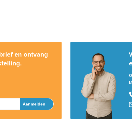
sbrief en ontvang
W
telling.
O
M
Aanmelden