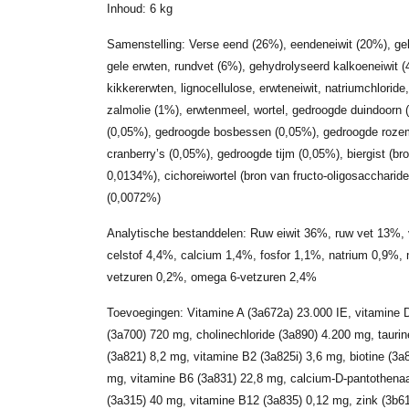
Inhoud: 6 kg
Samenstelling: Verse eend (26%), eendeneiwit (20%), ge
gele erwten, rundvet (6%), gehydrolyseerd kalkoeneiwit (
kikkererwten, lignocellulose, erwteneiwit, natriumchloride
zalmolie (1%), erwtenmeel, wortel, gedroogde duindoorn
(0,05%), gedroogde bosbessen (0,05%), gedroogde rozem
cranberry’s (0,05%), gedroogde tijm (0,05%), biergist (b
0,0134%), cichoreiwortel (bron van fructo-oligosacchari
(0,0072%)
Analytische bestanddelen: Ruw eiwit 36%, ruw vet 13%,
celstof 4,4%, calcium 1,4%, fosfor 1,1%, natrium 0,9%
vetzuren 0,2%, omega 6-vetzuren 2,4%
Toevoegingen: Vitamine A (3a672a) 23.000 IE, vitamine 
(3a700) 720 mg, cholinechloride (3a890) 4.200 mg, tauri
(3a821) 8,2 mg, vitamine B2 (3a825i) 3,6 mg, biotine (3a
mg, vitamine B6 (3a831) 22,8 mg, calcium-D-pantothenaa
(3a315) 40 mg, vitamine B12 (3a835) 0,12 mg, zink (3b61