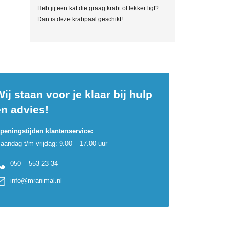
Heb jij een kat die graag krabt of lekker ligt?
Dan is deze krabpaal geschikt!
ij staan voor je klaar bij hulp
en advies!
peningstijden klantenservice:
aandag t/m vrijdag: 9.00 – 17.00 uur
050 – 553 23 34
info@mranimal.nl