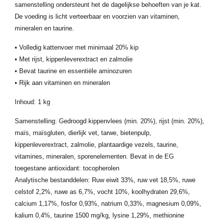
samenstelling ondersteunt het de dagelijkse behoeften van je kat.
De voeding is licht verteerbaar en voorzien van vitaminen,
mineralen en taurine.
• Volledig kattenvoer met minimaal 20% kip
• Met rijst, kippenleverextract en zalmolie
• Bevat taurine en essentiële aminozuren
• Rijk aan vitaminen en mineralen
Inhoud: 1 kg
Samenstelling: Gedroogd kippenvlees (min. 20%), rijst (min. 20%),
maïs, maïsgluten, dierlijk vet, tarwe, bietenpulp,
kippenleverextract, zalmolie, plantaardige vezels, taurine,
vitamines, mineralen, sporenelementen. Bevat in de EG
toegestane antioxidant: tocopherolen
Analytische bestanddelen: Ruw eiwit 33%, ruw vet 18,5%, ruwe
celstof 2,2%, ruwe as 6,7%, vocht 10%, koolhydraten 29,6%,
calcium 1,17%, fosfor 0,93%, natrium 0,33%, magnesium 0,09%,
kalium 0,4%, taurine 1500 mg/kg, lysine 1,29%, methionine