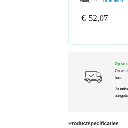
Toon meer
vacht, met…
€
52,07
Op voo
Op werk
huis.
Je ontv
aangebo
Productspecificaties