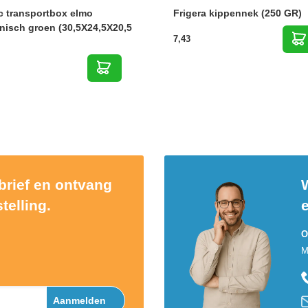
c transportbox elmo
Frigera kippennek (250 GR)
nisch groen (30,5X24,5X20,5
7,43
sbrief en ontvang
W
telling.
O
M
Aanmelden