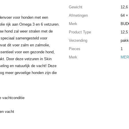
Gewicht
12,6
Afmetingen
64 ×
denvoer voor honden met een
Merk
BUD
olie rijk aan Omega 3 en 6 vetzuren.
uw hond zal weer stralen met de
Product Type
12,5
s speciaal samengesteld voor
Verzending
pakk
at dit voer zalm en zalmolie,
Pieces
1
sentieel voor een gezonde hond,
Merk
MER
kt. Door deze vetzuren in Skin
eling en natuurlijk de vacht! Deze
og meer gevoelige honden zijn die
e vachtconditie
en vacht