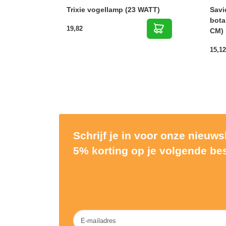
Trixie vogellamp (23 WATT)
Savi
bota
19,82
CM)
15,12
Schrijf je in voor onze nieuw
5% korting op je volgende bes
Nieuwsbrief