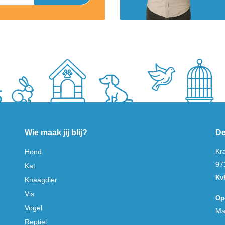
Wie maak jij blij?
De
Kr
Hond
97
Kat
Kv
Knaagdier
Vis
Op
Vogel
Ma
Reptiel