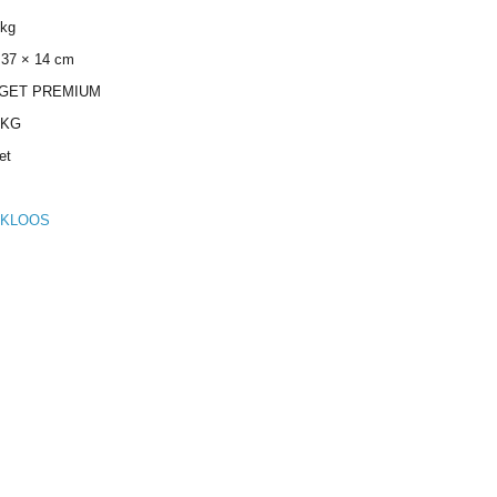
 kg
 37 × 14 cm
GET PREMIUM
 KG
et
KLOOS