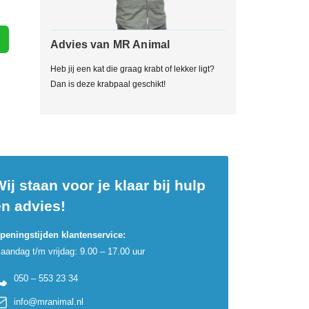
Advies van MR Animal
Heb jij een kat die graag krabt of lekker ligt?
Dan is deze krabpaal geschikt!
ij staan voor je klaar bij hulp
en advies!
peningstijden klantenservice:
aandag t/m vrijdag: 9.00 – 17.00 uur
050 – 553 23 34
info@mranimal.nl