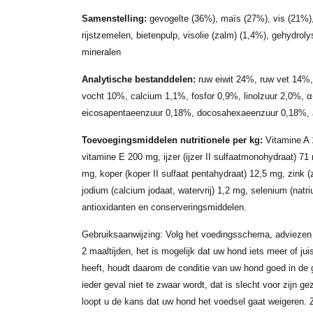
Samenstelling:
gevogelte (36%), maïs (27%), vis (21%), di
rijstzemelen, bietenpulp, visolie (zalm) (1,4%), gehydrolys
mineralen
Analytische bestanddelen:
ruw eiwit 24%, ruw vet 14%,
vocht 10%, calcium 1,1%, fosfor 0,9%, linolzuur 2,0%, α
eicosapentaeenzuur 0,18%, docosahexaeenzuur 0,18%, a
Toevoegingsmiddelen nutritionele per kg:
Vitamine A 
vitamine E 200 mg, ijzer (ijzer II sulfaatmonohydraat) 
mg, koper (koper II sulfaat pentahydraat) 12,5 mg, zink 
jodium (calcium jodaat, watervrij) 1,2 mg, selenium (natr
antioxidanten en conserveringsmiddelen.
Gebruiksaanwijzing: Volg het voedingsschema, adviezen 
2 maaltijden, het is mogelijk dat uw hond iets meer of ju
heeft, houdt daarom de conditie van uw hond goed in de 
ieder geval niet te zwaar wordt, dat is slecht voor zijn g
loopt u de kans dat uw hond het voedsel gaat weigeren. 