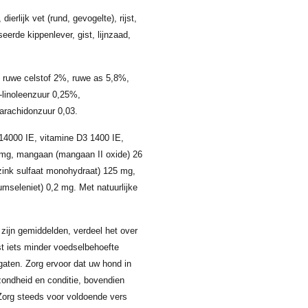
erlijk vet (rund, gevogelte), rijst,
eerde kippenlever, gist, lijnzaad,
 ruwe celstof 2%, ruwe as 5,8%,
-linoleenzuur 0,25%,
rachidonzuur 0,03.
14000 IE, vitamine D3 1400 IE,
71 mg, mangaan (mangaan II oxide) 26
(zink sulfaat monohydraat) 125 mg,
iumseleniet) 0,2 mg. Met natuurlijke
zijn gemiddelden, verdeel het over
ist iets minder voedselbehoefte
gaten. Zorg ervoor dat uw hond in
ezondheid en conditie, bovendien
Zorg steeds voor voldoende vers