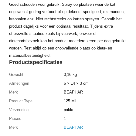
Goed schudden voor gebruik. Spray op plaatsen waar de kat
ongewenst gedrag vertoont of op dekens, speelgoed, reismanden,
krabpalen enz. Niet rechtstreeks op katten sprayen. Gebruik het
product dagelijks voor een optimaal resultaat. Tijdens extra
stressvolle situaties zoals bij vuurwerk, onweer of
dierenartsbezoek kan het product meerdere keren per dag gebruikt
worden. Test altijd op een onopvallende plaats op kleur- en
materiaalbestendigheid.
Productspecificaties
Gewicht
0,16 kg
Afmetingen
6 × 14 × 3 cm
Merk
BEAPHAR
Product Type
125 ML
Verzending
pakket
Pieces
1
Merk
BEAPHAR