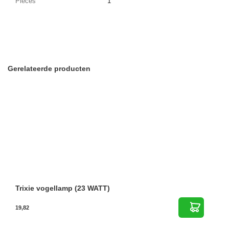
Pieces
1
Gerelateerde producten
Trixie vogellamp (23 WATT)
19,82