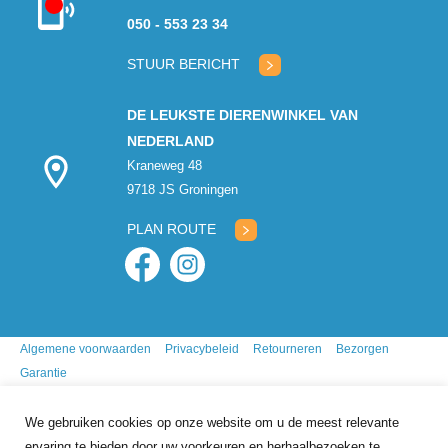
Kon niet
050 - 553 23 34
verbinden met
klantenservice
STUUR BERICHT
DE LEUKSTE DIERENWINKEL VAN
NEDERLAND
Kraneweg 48
9718 JS Groningen
PLAN ROUTE
Algemene voorwaarden
Privacybeleid
Retourneren
Bezorgen
Garantie
We gebruiken cookies op onze website om u de meest relevante
ervaring te bieden door uw voorkeuren en herhaalbezoeken te