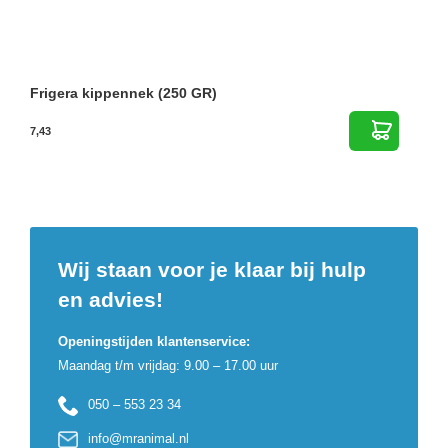
Frigera kippennek (250 GR)
7,43
Wij staan voor je klaar bij hulp
en advies!
Openingstijden klantenservice:
Maandag t/m vrijdag: 9.00 – 17.00 uur
050 – 553 23 34
info@mranimal.nl