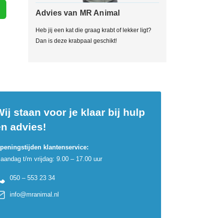
Advies van MR Animal
Heb jij een kat die graag krabt of lekker ligt?
Dan is deze krabpaal geschikt!
ij staan voor je klaar bij hulp
en advies!
peningstijden klantenservice:
aandag t/m vrijdag: 9.00 – 17.00 uur
050 – 553 23 34
info@mranimal.nl