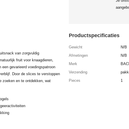
Je ontv
aangebo
Productspecificaties
Gewicht
N/B
uitsnack van zorgvuldig
Afmetingen
N/B
tuurlijk fruit voor knaagdieren,
Merk
BAC
n een gevarieerd voedingspatroon
Verzending
pakk
rblijf. Door de slices te verstoppen
Pieces
1
te zoeken en te ontdekken, wat
vogels
geeractiviteiten
akking