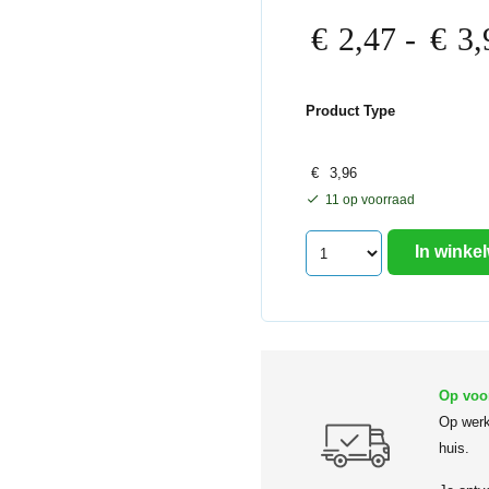
€
2,47
-
€
3,
Product Type
€
3,96
11 op voorraad
In winke
Op voo
Op werk
huis.