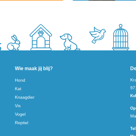
Wie maak jij blij?
De
Kr
Hond
97
Kat
Kv
Knaagdier
Vis
Op
Vogel
Ma
Reptiel
Tel