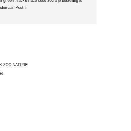
angt een Track&Trace code zodra je bestelling is
den aan Postnl.
K ZOO NATURE
et