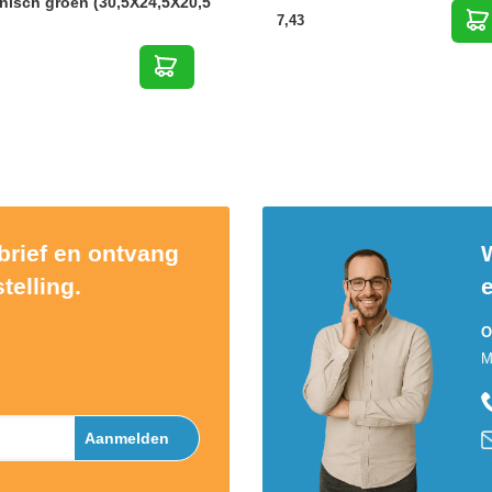
nisch groen (30,5X24,5X20,5
7,43
sbrief en ontvang
W
telling.
O
M
Aanmelden