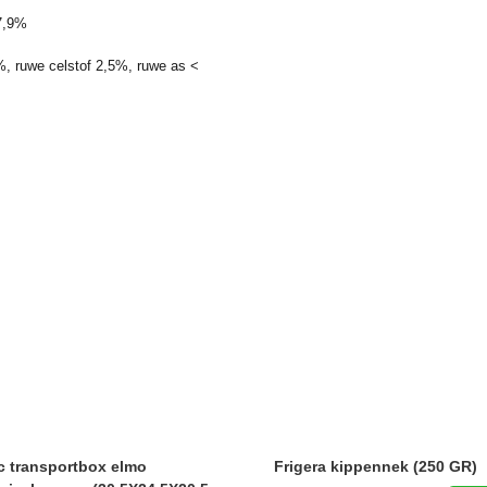
 7,9%
%, ruwe celstof 2,5%, ruwe as <
c transportbox elmo
Frigera kippennek (250 GR)