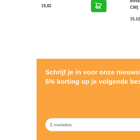
bota
19,82
CM)
15,12
Schrijf je in voor onze nieuw
5% korting op je volgende bes
Nieuwsbrief