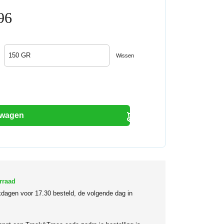
Prijsklasse:
96
€2,47
tot
€3,96
Wissen
lwagen
rraad
dagen voor 17.30 besteld, de volgende dag in