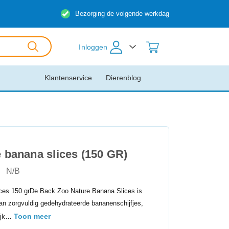
Bezorging de volgende werkdag
Inloggen
Klantenservice
Dierenblog
 banana slices (150 GR)
N/B
ces 150 grDe Back Zoo Nature Banana Slices is
an zorgvuldig gedehydrateerde bananenschijfjes,
Toon meer
lijk…