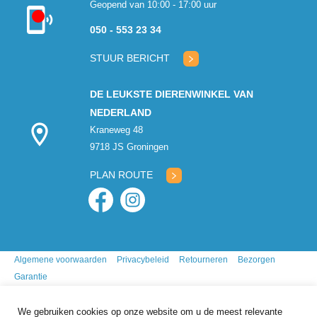
Geopend van 10:00 - 17:00 uur
Kon niet
050 - 553 23 34
verbinden met
klantenservice
STUUR BERICHT
DE LEUKSTE DIERENWINKEL VAN
NEDERLAND
Kraneweg 48
9718 JS Groningen
PLAN ROUTE
Algemene voorwaarden
Privacybeleid
Retourneren
Bezorgen
Garantie
We gebruiken cookies op onze website om u de meest relevante